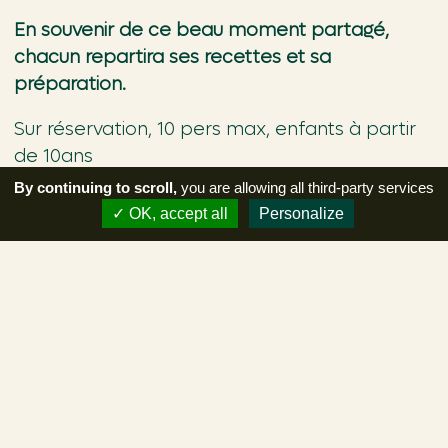
En souvenir de ce beau moment partagé,
chacun repartira ses recettes et sa
préparation.
Sur réservation, 10 pers max, enfants à partir
de 10ans
By continuing to scroll,
you are allowing all third-party services
25€ par pers, matériel fournis
OK, accept all
Personalize
Tous les mercredi après-midi pendant les
vacances, de 14h à 17h (atelier de 3h) ou à la
date de votre choix, à partir de 5 pers