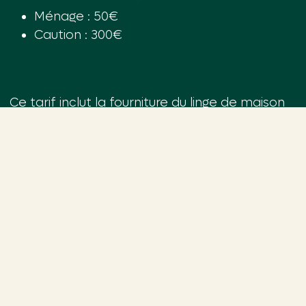
Ménage : 50€
Caution : 300€
Ce tarif inclut la fourniture du linge de maison
(les lits sont faits à votre arrivée), serviettes de
bains ainsi que le bois de chauffage.
Des services supplémentaires peuvent vous
être proposés à votre demande : panier de
légumes du jardin, balade avec un âne, balade
sur les usages des plantes, garde d’enfants, ….
N’hésitez pas à vous renseigner !